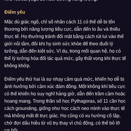
Điểm yếu
Mặc dù giác ngộ, chỉ số nhân cách 11 có thể dễ bị tổn
thương bởi năng lượng tiêu cực, dẫn đến lo âu và thiếu
thực tế. Họ thường tránh đối mặt bằng cách rút lui vào thế
giới nội tâm, đôi khi hy sinh sức khỏe để theo đuổi lý
tưởng, dẫn đến kiệt sức. Ví dụ, trong mối quan hệ, họ có
thể lý tưởng hóa đối tác quá mức, gây thất vọng khi thực tế
không khớp.
Điểm yếu thứ hai là sự nhạy cảm quá mức, khiến họ dễ bị
ảnh hưởng bởi cảm xúc đám đông. Một không khí tiêu cực
có thể khiến họ suy nghĩ hàng giờ, dẫn đến trầm cảm hoặc
hoang mang. Trong thần số học Pythagoras, số 11 cần học
cách grounding, giống như học cách neo mình vào thực tế
mà không mất đi trực giác. Họ cũng có xu hướng cô lập,
chờ đợi dấu hiệu từ vũ trụ thay vì chủ động, có thể bỏ lỡ
cơ hội.