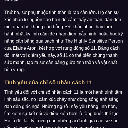
Thứ ba, sự phụ thuộc tinh thần là rào cản lớn. Họ cần sự
xác nhận từ nguồn cao hơn để cảm thấy an toàn, dẫn đến
mối quan hệ không cân bằng. Để khắc phục, hãy thực
hành nhật ký linh cảm để nhận diện mẫu hình, hoặc học kỹ
năng cân bằng qua sách như The Highly Sensitive Person
của Elaine Aron, kết hợp với rung động số 11. Bằng cách
đối mặt với điểm yếu này, số 11 có thể biến chúng thành
sức mạnh, tạo ra sự cân bằng giữa tinh thần và vật chất
bền vững.
Tình yêu của chỉ số nhân cách 11
Tình yêu đối với chỉ số nhân cách 11 là một hành trình tâm
linh sâu sắc, nơi cảm xúc chảy như dòng sông ánh sáng
dẫn đến giác ngộ. Những người này yêu bằng linh hồn,
tìm kiếm sự kết nối vô điều kiện hơn là ràng buộc thế tục.
Họ là đối tác lý tưởng cho những ai đánh giá cao sự sâu
sắc và truyền cảm hứng, nhưng họ cần một người