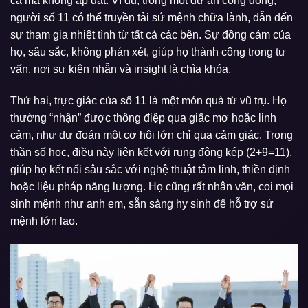
cả mà không áp đặt. Ví dụ, trong một dự án cộng đồng,
người số 11 có thể truyền tải sứ mệnh chữa lành, dẫn đến
sự tham gia nhiệt tình từ tất cả các bên. Sự đồng cảm của
họ, sâu sắc, không phán xét, giúp họ thành công trong tư
vấn, nơi sự kiên nhẫn và insight là chìa khóa.
Thứ hai, trực giác của số 11 là một món quà từ vũ trụ. Họ
thường “nhận” được thông điệp qua giấc mơ hoặc linh
cảm, như dự đoán một cơ hội lớn chỉ qua cảm giác. Trong
thần số học, điều này liên kết với rung động kép (2+9=11),
giúp họ kết nối sâu sắc với nghệ thuật tâm linh, thiền định
hoặc liệu pháp năng lượng. Họ cũng rất nhân văn, coi mọi
sinh mệnh như anh em, sẵn sàng hy sinh để hỗ trợ sứ
mệnh lớn lao.