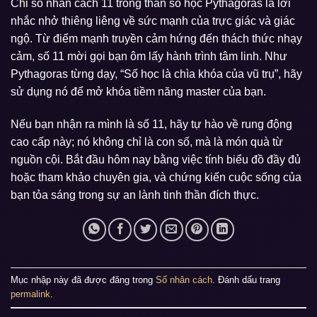
Chỉ số nhân cách 11 trong thần số học Pythagoras là lời
nhắc nhở thiêng liêng về sức mạnh của trực giác và giác
ngộ. Từ điểm mạnh truyền cảm hứng đến thách thức nhạy
cảm, số 11 mời gọi bạn ôm lấy hành trình tâm linh. Như
Pythagoras từng dạy, “Số học là chìa khóa của vũ trụ”, hãy
sử dụng nó để mở khóa tiềm năng master của bạn.
Nếu bạn nhận ra mình là số 11, hãy tự hào về rung động
cao cấp này; nó không chỉ là con số, mà là món quà từ
nguồn cội. Bắt đầu hôm nay bằng việc tính biểu đồ đầy đủ
hoặc tham khảo chuyên gia, và chứng kiến cuộc sống của
bạn tỏa sáng trong sự an lành tinh thần đích thực.
Mục nhập này đã được đăng trong
Số nhân cách
. Đánh dấu trang
permalink
.