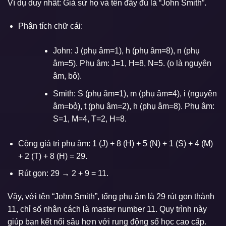
Ví dụ duy nhất: Giả sử họ và tên đầy đủ là “John Smith”.
Phân tích chữ cái:
John: J (phụ âm=1), h (phụ âm=8), n (phụ
âm=5). Phụ âm: J=1, H=8, N=5. (o là nguyên
âm, bỏ).
Smith: S (phụ âm=1), m (phụ âm=4), i (nguyên
âm=bỏ), t (phụ âm=2), h (phụ âm=8). Phụ âm:
S=1, M=4, T=2, H=8.
Cộng giá trị phụ âm: 1 (J) + 8 (H) + 5 (N) + 1 (S) + 4 (M)
+ 2 (T) + 8 (H) = 29.
Rút gọn: 29 → 2 + 9 = 11.
Vậy, với tên “John Smith”, tổng phụ âm là 29 rút gọn thành
11, chỉ số nhân cách là master number 11. Quy trình này
giúp bạn kết nối sâu hơn với rung động số học cao cấp.