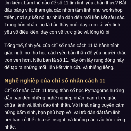
tìm kiếm: Làm thế nào để số 11 tìm tình yêu chân thực? Bắt
đầu bằng việc tham gia các nhóm tâm linh như workshop
thiền, nơi sự kết nối tự nhiên dẫn đến mối liên kết sâu sắc.
Trong hôn nhân, họ là bậc thầy nuôi dạy con cái với tình
yêu vô điều kiện, dạy con về trực giác và lòng từ bi.
Tổng thể, tình yêu của chỉ số nhân cách 11 là hành trình
giác ngộ, nơi họ học cách yêu bản thân để yêu người khác
trọn vẹn hơn. Nếu bạn là số 11, hãy ôm lấy rung động này
để tạo ra những mối liên kết vĩnh cửu và thiêng liêng.
Nghề nghiệp của chỉ số nhân cách 11
Chỉ số nhân cách 11 trong thần số học Pythagoras hướng
dẫn bạn đến những nghề nghiệp nhấn mạnh trực giác,
chữa lành và lãnh đạo tinh thần. Với khả năng truyền cảm
hứng bẩm sinh, bạn phù hợp với vai trò dẫn dắt tâm linh,
nơi bạn có thể chia sẻ insight mà không cần cấu trúc cứng
nhắc.