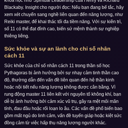
khóa học như Spiritual Leadership của Henry và Richard
Blackaby. Insight cho người đọc: Nếu bạn đang bế tắc, hãy
xem xét chuyển sang nghề liên quan đến năng lượng, như
Reiki master, để khai thác tối đa tiềm năng. Với sự kiên trì,
số 11 có thể đạt đỉnh cao, biến sứ mệnh thành sự nghiệp
thiêng liêng.
Sức khỏe và sự an lành cho chỉ số nhân
cách 11
Sức khỏe của chỉ số nhân cách 11 trong thần số học
Pythagoras bị ảnh hưởng bởi sự nhạy cảm tinh thần cao
độ, thường dẫn đến vấn đề liên quan đến hệ thần kinh
hoặc nội tiết nếu năng lượng không được cân bằng. Vì
rung động master 11 liên kết với nguyên tố không khí, bạn
dễ bị ảnh hưởng bởi cảm xúc vũ trụ, gây ra mệt mỏi mãn
tính, đau đầu hoặc rối loạn lo âu. Các vấn đề phổ biến bao
gồm mất ngủ do linh cảm, vấn đề tuyến giáp hoặc kiệt sức
đồng cảm từ việc hấp thụ năng lượng người khác.