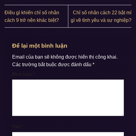
Điều gì khiến chỉ số nhân
Chỉ số nhân cách 22 bật mí
cách 9 trở nên khác biệt?
gì về tình yêu và sự nghiệp?
Để lại một bình luận
Email của bạn sẽ không được hiển thị công khai.
Các trường bắt buộc được đánh dấu
*
Bình luận
*
Tên
*