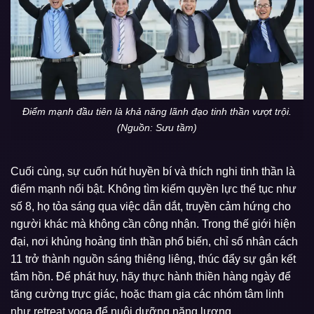
Điểm mạnh đầu tiên là khả năng lãnh đạo tinh thần vượt trội.
(Nguồn: Sưu tầm)
Cuối cùng, sự cuốn hút huyền bí và thích nghi tinh thần là
điểm mạnh nổi bật. Không tìm kiếm quyền lực thế tục như
số 8, họ tỏa sáng qua việc dẫn dắt, truyền cảm hứng cho
người khác mà không cần công nhận. Trong thế giới hiện
đại, nơi khủng hoảng tinh thần phổ biến, chỉ số nhân cách
11 trở thành nguồn sáng thiêng liêng, thúc đẩy sự gắn kết
tâm hồn. Để phát huy, hãy thực hành thiền hàng ngày để
tăng cường trực giác, hoặc tham gia các nhóm tâm linh
như retreat yoga để nuôi dưỡng năng lượng.