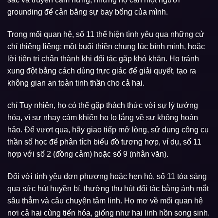
grounding để cân bằng sự bay bổng của mình.
Trong mối quan hệ, số 11 thể hiện tình yêu qua những cử
chỉ thiêng liêng: một buổi thiền chung lúc bình minh, hoặc
lời tiên tri chân thành khi đối tác gặp khó khăn. Họ tránh
xung đột bằng cách dùng trực giác để giải quyết, tạo ra
không gian an toàn tinh thần cho cả hai.
chỉ Tuy nhiên, họ có thể gặp thách thức với sự lý tưởng
hóa, vì sự nhạy cảm khiến họ lo lắng về sự không hoàn
hảo. Để vượt qua, hãy giao tiếp mở lòng, sử dụng công cụ
thần số học để phân tích biểu đồ tương hợp, ví dụ, số 11
hợp với số 2 (đồng cảm) hoặc số 9 (nhân văn).
Đối với tình yêu đơn phương hoặc hẹn hò, số 11 tỏa sáng
qua sức hút huyền bí, thường thu hút đối tác bằng ánh mắt
sâu thẳm và câu chuyện tâm linh. Họ mơ về mối quan hệ
nơi cả hai cùng tiến hóa, giống như hai linh hồn song sinh.