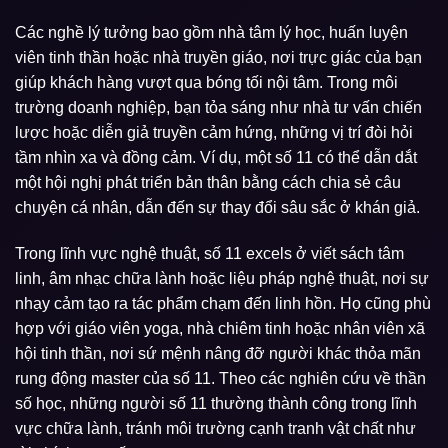
Các nghề lý tưởng bao gồm nhà tâm lý học, huấn luyện
viên tinh thần hoặc nhà truyền giáo, nơi trực giác của bạn
giúp khách hàng vượt qua bóng tối nội tâm. Trong môi
trường doanh nghiệp, bạn tỏa sáng như nhà tư vấn chiến
lược hoặc diễn giả truyền cảm hứng, những vị trí đòi hỏi
tầm nhìn xa và đồng cảm. Ví dụ, một số 11 có thể dẫn dắt
một hội nghị phát triển bản thân bằng cách chia sẻ câu
chuyện cá nhân, dẫn đến sự thay đổi sâu sắc ở khán giả.
Trong lĩnh vực nghệ thuật, số 11 excels ở viết sách tâm
linh, âm nhạc chữa lành hoặc liệu pháp nghệ thuật, nơi sự
nhạy cảm tạo ra tác phẩm chạm đến linh hồn. Họ cũng phù
hợp với giáo viên yoga, nhà chiêm tinh hoặc nhân viên xã
hội tinh thần, nơi sứ mệnh nâng đỡ người khác thỏa mãn
rung động master của số 11. Theo các nghiên cứu về thần
số học, những người số 11 thường thành công trong lĩnh
vực chữa lành, tránh môi trường cạnh tranh vật chất như