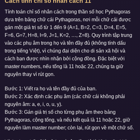
Cách tính chỉ số nhân cách 11
Tính toán chỉ số nhân cách trong thần số học Pythagoras
dựa trên bảng chữ cái Pythagoras, nơi mỗi chữ cái được
gán một giá trị số từ 1 đến 9 (A=1, B=2, C=3, D=4, E=5,
F=6, G=7, H=8, I=9, J=1, K=2, …, Z=8). Quy trình tập trung
vào các phụ âm trong họ và tên đầy đủ (không tính dấu
trong tiếng Việt), vì chúng đại diện cho di sản xã hội và
cách bạn được nhìn nhận bởi cộng đồng. Đặc biệt với
master numbers, nếu tổng là 11 hoặc 22, chúng ta giữ
nguyên thay vì rút gọn.
Bước 1: Viết ra họ và tên đầy đủ của bạn.
Bước 2: Xác định các phụ âm (các chữ cái không phải
nguyên âm: a, e, i, o, u, y).
Bước 3: Gán giá trị số cho từng phụ âm theo bảng
Pythagoras, cộng tổng, và nếu kết quả là 11 hoặc 22, giữ
nguyên làm master number; còn lại, rút gọn về một chữ số.