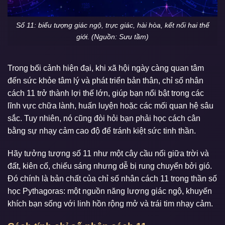
Số 11: biểu tượng giác ngộ, trực giác, hài hòa, kết nối hai thế
giới. (Nguồn: Sưu tầm)
Trong bối cảnh hiện đại, khi xã hội ngày càng quan tâm
đến sức khỏe tâm lý và phát triển bản thân, chỉ số nhân
cách 11 trở thành lợi thế lớn, giúp bạn nổi bật trong các
lĩnh vực chữa lành, huấn luyện hoặc các mối quan hệ sâu
sắc. Tuy nhiên, nó cũng đòi hỏi bạn phải học cách cân
bằng sự nhạy cảm cao độ để tránh kiệt sức tinh thần.
Hãy tưởng tượng số 11 như một cây cầu nối giữa trời và
đất, kiên cố, chiếu sáng nhưng dễ bị rung chuyển bởi gió.
Đó chính là bản chất của chỉ số nhân cách 11 trong thần số
học Pythagoras: một nguồn năng lượng giác ngộ, khuyến
khích bạn sống với linh hồn rộng mở và trái tim nhạy cảm.