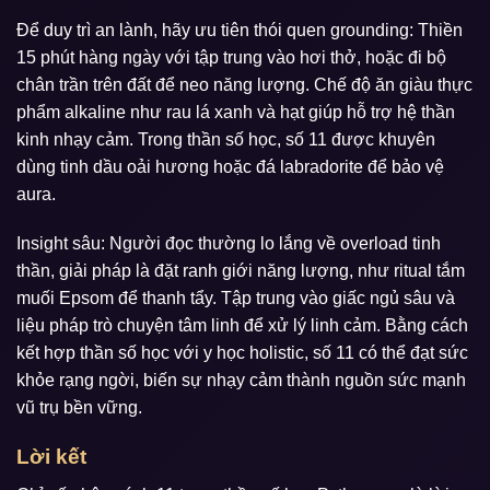
Để duy trì an lành, hãy ưu tiên thói quen grounding: Thiền
15 phút hàng ngày với tập trung vào hơi thở, hoặc đi bộ
chân trần trên đất để neo năng lượng. Chế độ ăn giàu thực
phẩm alkaline như rau lá xanh và hạt giúp hỗ trợ hệ thần
kinh nhạy cảm. Trong thần số học, số 11 được khuyên
dùng tinh dầu oải hương hoặc đá labradorite để bảo vệ
aura.
Insight sâu: Người đọc thường lo lắng về overload tinh
thần, giải pháp là đặt ranh giới năng lượng, như ritual tắm
muối Epsom để thanh tẩy. Tập trung vào giấc ngủ sâu và
liệu pháp trò chuyện tâm linh để xử lý linh cảm. Bằng cách
kết hợp thần số học với y học holistic, số 11 có thể đạt sức
khỏe rạng ngời, biến sự nhạy cảm thành nguồn sức mạnh
vũ trụ bền vững.
Lời kết