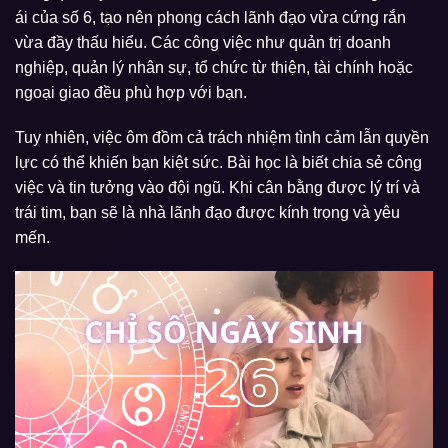
yêu thương và tự chăm sóc chính mình, bạn sẽ phát huy
khả năng nuôi dưỡng mối quan hệ bền chặt và xây dựng
một môi trường an toàn, ấm áp cho mọi người.
Ngày sinh số 25: Người tìm kiếm tri thức và tự do
Mang sự kết hợp giữa trí tuệ phân tích sâu sắc của số 7 và
tinh thần tự do của số 5, bạn là người vừa ham học hỏi
vừa yêu trải nghiệm. Sự nhạy cảm từ số 2 còn giúp bạn
thấu hiểu con người, khiến bạn phù hợp với những lĩnh
vực như nghiên cứu, giáo dục, báo chí, du lịch hoặc công
việc tư vấn chiến lược.
Thử thách của bạn là duy trì sự tập trung và tránh bị phân
tán bởi quá nhiều mối quan tâm cùng lúc. Khi biết kết hợp
tri thức với trải nghiệm thực tế, bạn sẽ có tầm nhìn độc đáo
và trở thành người dẫn dắt tư duy mới mẻ.
Ngày sinh số 26: Người lãnh đạo có trách nhiệm