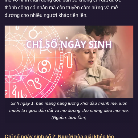
sinh. (Nguồn: Sưu tầm)
2.31. Ngày sinh số 31: Người xây dựng sáng tạo
3. Kết luận
Ý nghĩa chỉ số ngày sinh
Ngày sinh số 1: Người tiên phong đầy bản lĩnh
Sinh ngày 1, bạn mang năng lượng khởi đầu mạnh mẽ,
luôn muốn là người dẫn dắt và mở đường cho những điều
mới mẻ. Sự độc lập, tự tin và quyết đoán khiến bạn dễ
dàng đứng ở vị trí tiên phong trong bất kỳ lĩnh vực nào.
Bạn phù hợp với các ngành nghề cần khả năng lãnh đạo
và sáng tạo như quản lý, khởi nghiệp, nghệ thuật, chiến
lược kinh doanh hoặc những công việc đòi hỏi sự chủ
động cao.
Tuy nhiên, khát vọng dẫn đầu đôi khi khiến bạn thiếu kiên
nhẫn hoặc khó chấp nhận ý kiến trái chiều, từ đó dễ tạo
khoảng cách với người khác. Bài học dành cho bạn là biết
lắng nghe, hợp tác và đôi khi chậm lại để quan sát toàn