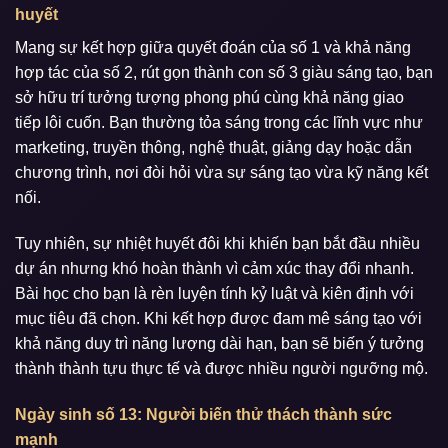
Sở hữu con số Master 11, bạn mang năng lượng đặc biệt của
trực giác và sự thấu hiểu sâu sắc. (Nguồn: Sưu tầm)
Tuy nhiên, chính sự nhạy cảm này đôi khi khiến bạn dễ rơi
vào trạng thái lo âu hoặc nghi ngờ bản thân. Bài học của
bạn là học cách giữ vững nội tâm, duy trì sự bình an để
biến trực giác thành kim chỉ nam thay vì gánh nặng. Khi đạt
được sự cân bằng, bạn sẽ trở thành ngọn đèn soi sáng
cho những người xung quanh, truyền cảm hứng một cách
tự nhiên và bền vững.