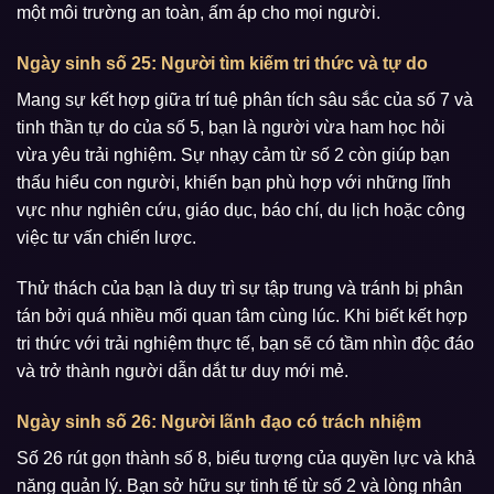
Tuy nhiên, sự thay đổi liên tục đôi khi khiến bạn thiếu kiên
định và dễ bỏ lỡ những thành quả lớn. Bài học dành cho
bạn là học cách đặt ra kế hoạch cụ thể và duy trì kỷ luật để
biến đam mê khám phá thành giá trị lâu dài. Khi làm được,
bạn vừa được sống trọn với tinh thần tự do vừa trở thành
nguồn cảm hứng cho mọi người.
Ngày sinh số 24: Người nuôi dưỡng và xây dựng
Ngày sinh 24 rút gọn thành số 6, tượng trưng cho tình yêu,
trách nhiệm và khả năng chăm sóc. Sự kết hợp của số 2
và 4 giúp bạn vừa nhạy cảm vừa thực tế, tạo nên một con
người biết quan tâm nhưng cũng có nền tảng tổ chức
vững chắc. Bạn phù hợp với các công việc liên quan đến
giáo dục, y tế, quản lý gia đình, tư vấn hoặc các dự án
cộng đồng.
Thử thách của bạn là dễ hy sinh quá nhiều cho người
khác, quên mất nhu cầu bản thân. Khi biết cân bằng giữa