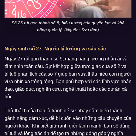
Số 26 rút gọn thành số 8, biểu tượng của quyền lực và khả
năng quản lý. Bạn sở hữu sự tinh tế từ số 2 và lòng nhân
ái của số 6, tạo nên phong cách lãnh đạo vừa cứng rắn
vừa đầy thấu hiểu. Các công việc như quản trị doanh
nghiệp, quản lý nhân sự, tổ chức từ thiện, tài chính hoặc
ngoại giao đều phù hợp với bạn.
Tuy nhiên, việc ôm đồm cả trách nhiệm tình cảm lẫn quyền
lực có thể khiến bạn kiệt sức. Bài học là biết chia sẻ công
việc và tin tưởng vào đội ngũ. Khi cân bằng được lý trí và
trái tim, bạn sẽ là nhà lãnh đạo được kính trọng và yêu
mến.