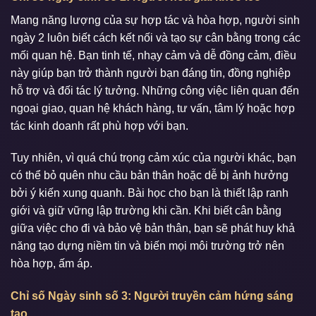
cảnh trước khi hành động. Khi kết hợp được ý chí mạnh
mẽ với tinh thần đồng đội, bạn sẽ không chỉ đạt được
thành công cá nhân mà còn truyền cảm hứng và mở
đường cho nhiều người khác tiến lên.
Sinh ngày 1, bạn mang năng lượng khởi đầu mạnh mẽ, luôn
muốn là người dẫn dắt và mở đường cho những điều mới mẻ.
(Nguồn: Sưu tầm)