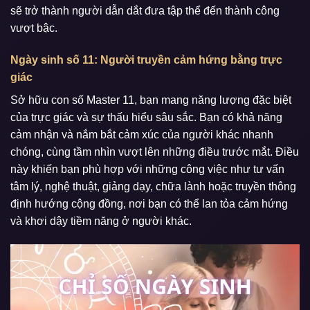
sống hướng tới cộng đồng. Bạn quan tâm sâu sắc đến
những vấn đề nhân đạo, phù hợp với các lĩnh vực xã hội,
nghệ thuật, giáo dục hoặc công việc phi lợi nhuận.
Tuy nhiên, bạn có xu hướng giữ lại những tổn thương cũ,
điều này có thể kìm hãm sự phát triển. Bài học là học cách
buông bỏ và tha thứ, để tập trung vào hiện tại. Khi làm
được điều đó, bạn sẽ phát huy tối đa khả năng truyền cảm
hứng, dẫn dắt mọi người đến những giá trị tốt đẹp và bền
vững.
Ngày sinh số 10: Nhà tiên phong với tầm nhìn mở rộng
Ngày sinh 10 kết hợp năng lượng mạnh mẽ của số 1 với
sự khuếch đại của số 0, mang lại ý chí dẫn đầu và tầm
nhìn xa trông rộng. Bạn phù hợp với các công việc khởi
nghiệp, sáng tạo, lãnh đạo hoặc những dự án đòi hỏi dám
nghĩ dám làm. Tuy nhiên, tính nóng vội đôi khi khiến bạn
đưa ra quyết định thiếu cân nhắc. Bài học là học cách lắng