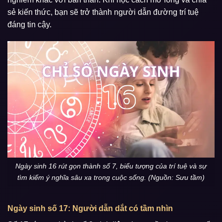
người giàu cảm xúc và khả năng sáng tạo độc đáo. Bạn
phù hợp với các công việc liên quan đến nghệ thuật, giáo
dục, tư vấn, y tế hoặc lĩnh vực chăm sóc cộng đồng.
Thử thách của bạn là đôi khi để cảm xúc lấn át lý trí, dẫn
đến quyết định thiếu thực tế. Khi học cách cân bằng giữa
trái tim và khối óc, bạn sẽ phát huy khả năng tạo ra những
giá trị vừa đẹp đẽ vừa hữu ích cho mọi người.
Ngày sinh số 16: Người khám phá chiều sâu
Ngày sinh 16 rút gọn thành số 7, biểu tượng của trí tuệ và
sự tìm kiếm ý nghĩa sâu xa trong cuộc sống. Bạn sở hữu tư
duy phân tích sắc bén của số 1 và sự linh hoạt của số 6,
giúp bạn vừa có tầm nhìn chiến lược vừa biết ứng biến
trong các tình huống khác nhau.
Những công việc liên quan đến nghiên cứu, phân tích,
công nghệ, giáo dục hoặc tâm lý học rất phù hợp với bạn.