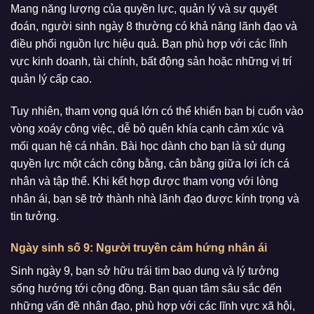
Bạn sinh ngày 6, mang trong mình trái tim ấm áp và tinh thần
trách nhiệm. (Nguồn: Sưu tầm)
Ngày sinh số 7: Người tìm kiếm tri thức sâu sắc
Sinh ngày 7, bạn có tâm hồn sâu sắc và khát khao khám
phá bản chất của sự thật. Bạn yêu thích nghiên cứu, phân
tích và suy ngẫm, phù hợp với các công việc liên quan đến
khoa học, tâm lý, triết học hoặc những lĩnh vực cần khả
năng quan sát và trực giác.
Tuy nhiên, xu hướng hướng nội đôi khi khiến bạn tự cô lập
và khó mở lòng với người khác. Bài học của bạn là kết nối
và chia sẻ nhiều hơn để mở rộng góc nhìn. Khi kết hợp
được trí tuệ sâu sắc với khả năng giao tiếp, bạn không chỉ
hiểu biết hơn mà còn truyền đạt được những giá trị quý
báu cho cộng đồng.