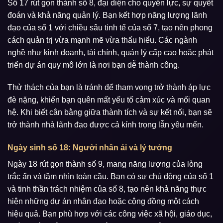
Tuy nhiên, bạn cần tránh xu hướng tự cô lập hoặc quá
nghiêm khắc với bản thân. Khi học cách mở lòng và chia
sẻ kiến thức, bạn sẽ trở thành người dẫn đường trí tuệ
đáng tin cậy.
Ngày sinh 16 rút gọn thành số 7, biểu tượng của trí tuệ và sự
tìm kiếm ý nghĩa sâu xa trong cuộc sống. (Nguồn: Sưu tầm)